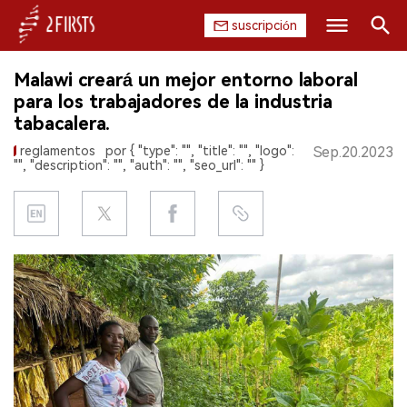
suscripción
Buscar
Malawi creará un mejor entorno laboral
INICIO
para los trabajadores de la industria
tabacalera.
EMPRESA
reglamentos
por { "type": "", "title": "", "logo":
Sep.20.2023
"", "description": "", "auth": "", "seo_url": "" }
PRODUCTO
REGULACIÓN
CHINA
DATOS
EXPOSICIÓN
ENTREVISTA