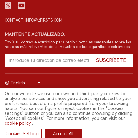
CONTACT: INFO@2FIRSTS.COM
MANTENTE ACTUALIZADO.
Envía tu correo electrónico para recibir noticias semanales sobre las
noticias más relevantes de la industria de los cigarrillos electrónicos.
SUSCRÍBETE
English
On our website we use our own and third-party cookies to
© 2026 Shenzhen 2FIRSTS Technology Co.,Ltd. Todos los derechos
analyze our services and show you advertising related to your
reservados.
preferences based on a profile prepared from your browsing
2FIRSTS solo es accesible para profesionales de la industria,
habits. You can configure or reject cookies in the "Cookies
investigadores, medios y otros profesionales. El acceso por menores
settings" button or you can also continue browsing by clicking
está prohibido.
"Accept all cookies". For more information, you can visit our
Este sitio web presta servicios a usuarios fuera del territorio chino
cookie policy
.
continental. Para usuarios en la China continental, por favor
visita
https://cn.2firsts.com
Cookies Settings
Accept All