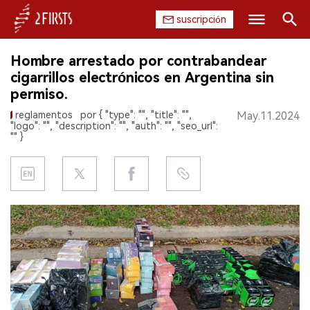
suscripción
Buscar
Hombre arrestado por contrabandear
INICIO
cigarrillos electrónicos en Argentina sin
permiso.
EMPRESA
reglamentos
por { "type": "", "title": "",
May.11.2024
"logo": "", "description": "", "auth": "", "seo_url":
PRODUCTO
"" }
REGULACIÓN
CHINA
DATOS
EXPOSICIÓN
ENTREVISTA