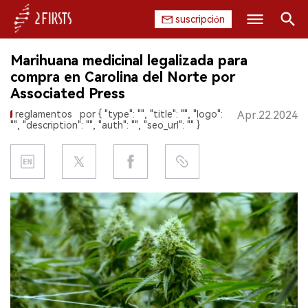
suscripción
Buscar
Marihuana medicinal legalizada para
INICIO
compra en Carolina del Norte por
Associated Press
EMPRESA
reglamentos
por { "type": "", "title": "", "logo":
Apr.22.2024
"", "description": "", "auth": "", "seo_url": "" }
PRODUCTO
REGULACIÓN
CHINA
DATOS
EXPOSICIÓN
ENTREVISTA