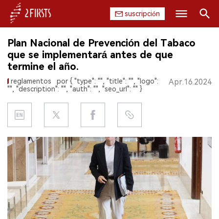
suscripción
Buscar
Plan Nacional de Prevención del Tabaco
INICIO
que se implementará antes de que
termine el año.
EMPRESA
reglamentos
por { "type": "", "title": "", "logo":
Apr.16.2024
"", "description": "", "auth": "", "seo_url": "" }
PRODUCTO
REGULACIÓN
CHINA
DATOS
EXPOSICIÓN
ENTREVISTA