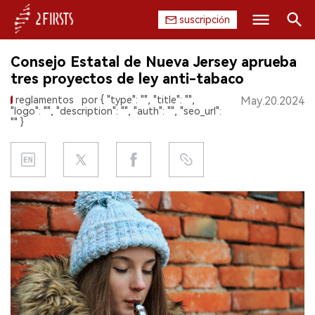
suscripción
Buscar
Consejo Estatal de Nueva Jersey aprueba
INICIO
tres proyectos de ley anti-tabaco
reglamentos
por { "type": "", "title": "",
May.20.2024
EMPRESA
"logo": "", "description": "", "auth": "", "seo_url":
"" }
PRODUCTO
REGULACIÓN
CHINA
DATOS
EXPOSICIÓN
ENTREVISTA