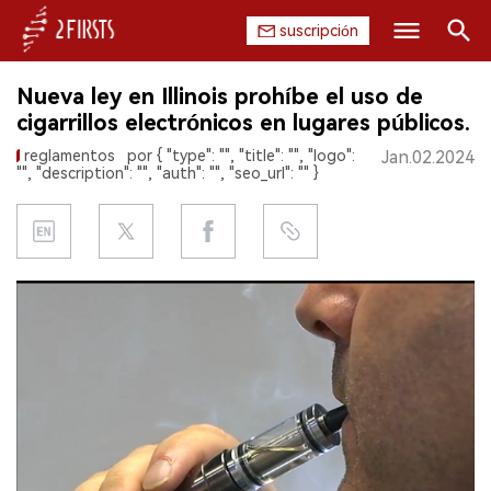
suscripción
Buscar
Nueva ley en Illinois prohíbe el uso de
INICIO
cigarrillos electrónicos en lugares públicos.
reglamentos
por { "type": "", "title": "", "logo":
Jan.02.2024
EMPRESA
"", "description": "", "auth": "", "seo_url": "" }
PRODUCTO
REGULACIÓN
CHINA
DATOS
EXPOSICIÓN
ENTREVISTA