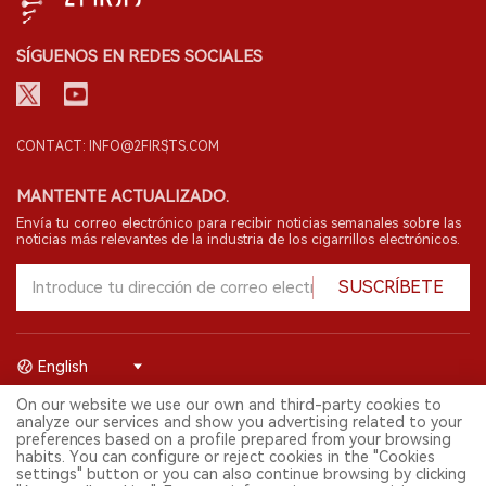
SÍGUENOS EN REDES SOCIALES
CONTACT: INFO@2FIRSTS.COM
MANTENTE ACTUALIZADO.
Envía tu correo electrónico para recibir noticias semanales sobre las
noticias más relevantes de la industria de los cigarrillos electrónicos.
SUSCRÍBETE
English
On our website we use our own and third-party cookies to
© 2026 Shenzhen 2FIRSTS Technology Co.,Ltd. Todos los derechos
analyze our services and show you advertising related to your
reservados.
preferences based on a profile prepared from your browsing
2FIRSTS solo es accesible para profesionales de la industria,
habits. You can configure or reject cookies in the "Cookies
investigadores, medios y otros profesionales. El acceso por menores
settings" button or you can also continue browsing by clicking
está prohibido.