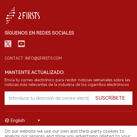
SÍGUENOS EN REDES SOCIALES
CONTACT: INFO@2FIRSTS.COM
MANTENTE ACTUALIZADO.
Envía tu correo electrónico para recibir noticias semanales sobre las
noticias más relevantes de la industria de los cigarrillos electrónicos.
SUSCRÍBETE
English
On our website we use our own and third-party cookies to
© 2026 Shenzhen 2FIRSTS Technology Co.,Ltd. Todos los derechos
analyze our services and show you advertising related to your
reservados.