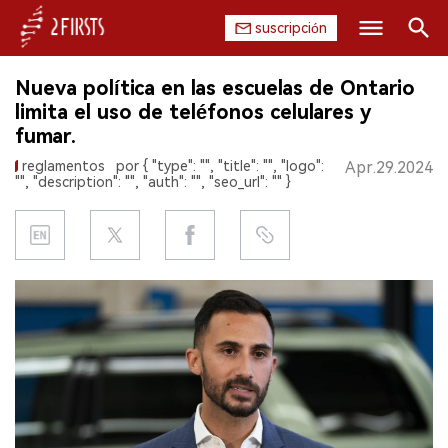
suscripción
Buscar
Nueva política en las escuelas de Ontario
INICIO
limita el uso de teléfonos celulares y
fumar.
EMPRESA
reglamentos
por { "type": "", "title": "", "logo":
Apr.29.2024
"", "description": "", "auth": "", "seo_url": "" }
PRODUCTO
REGULACIÓN
CHINA
DATOS
EXPOSICIÓN
ENTREVISTA