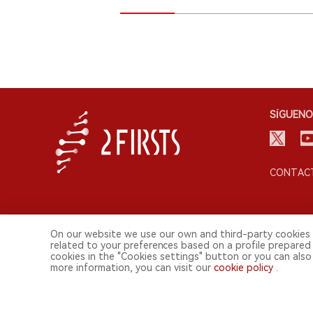
SÍGUENO
CONTACT
On our website we use our own and third-party cookies 
related to your preferences based on a profile prepared
cookies in the "Cookies settings" button or you can also 
more information, you can visit our
cookie policy
.
© 2026 Shenzhen 2FIRSTS Technology Co.,Ltd. Todos lo
2FIRSTS solo es accesible para profesionales de la industria, in
Este sitio web presta servicios a usuarios fuera del territorio chino