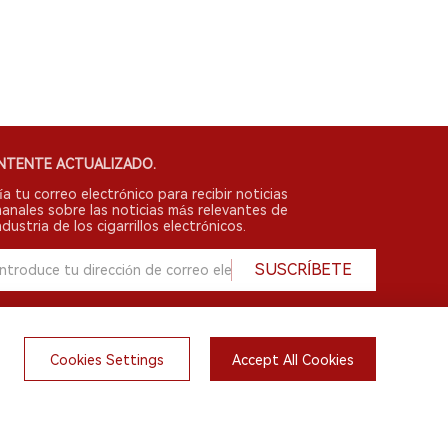
NTENTE ACTUALIZADO.
ía tu correo electrónico para recibir noticias
anales sobre las noticias más relevantes de
ndustria de los cigarrillos electrónicos.
SUSCRÍBETE
Cookies Settings
Accept All Cookies
English
do.
irsts.com