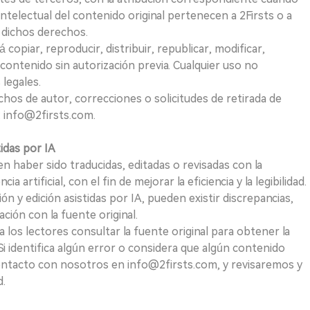
telectual del contenido original pertenecen a 2Firsts o a
e dichos derechos.
opiar, reproducir, distribuir, republicar, modificar,
 contenido sin autorización previa. Cualquier uso no
 legales.
hos de autor, correcciones o solicitudes de retirada de
 info@2firsts.com.
tidas por IA
n haber sido traducidas, editadas o revisadas con la
a artificial, con el fin de mejorar la eficiencia y la legibilidad.
ión y edición asistidas por IA, pueden existir discrepancias,
ión con la fuente original.
los lectores consultar la fuente original para obtener la
i identifica algún error o considera que algún contenido
ontacto con nosotros en info@2firsts.com, y revisaremos y
d.