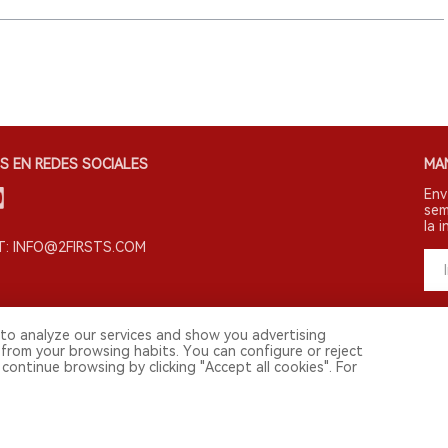
S EN REDES SOCIALES
MA
Env
sem
la i
: INFO@2FIRSTS.COM
to analyze our services and show you advertising
 from your browsing habits. You can configure or reject
continue browsing by clicking "Accept all cookies". For
s derechos reservados.
vestigadores, medios y otros profesionales. El acceso por menores está prohibi
 continental. Para usuarios en la China continental, por favor visita
https://cn.2f