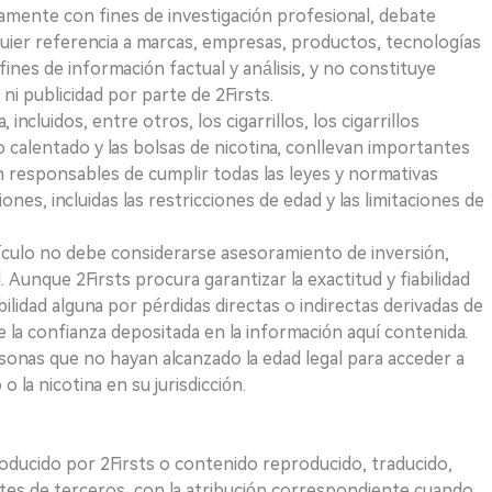
vamente con fines de investigación profesional, debate
quier referencia a marcas, empresas, productos, tecnologías
fines de información factual y análisis, y no constituye
i publicidad por parte de 2Firsts.
ncluidos, entre otros, los cigarrillos, los cigarrillos
 calentado y las bolsas de nicotina, conllevan importantes
on responsables de cumplir todas las leyes y normativas
iones, incluidas las restricciones de edad y las limitaciones de
ículo no debe considerarse asesoramiento de inversión,
. Aunque 2Firsts procura garantizar la exactitud y fiabilidad
idad alguna por pérdidas directas o indirectas derivadas de
e la confianza depositada en la información aquí contenida.
sonas que no hayan alcanzado la edad legal para acceder a
 la nicotina en su jurisdicción.
roducido por 2Firsts o contenido reproducido, traducido,
tes de terceros, con la atribución correspondiente cuando