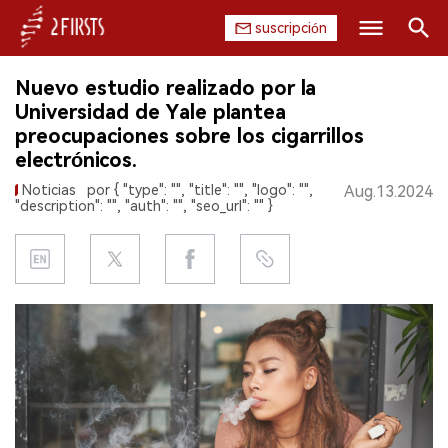
suscripción
Buscar
Nuevo estudio realizado por la
INICIO
Universidad de Yale plantea
preocupaciones sobre los cigarrillos
EMPRESA
electrónicos.
Noticias
por { "type": "", "title": "", "logo": "",
Aug.13.2024
PRODUCTO
"description": "", "auth": "", "seo_url": "" }
REGULACIÓN
CHINA
DATOS
EXPOSICIÓN
ENTREVISTA