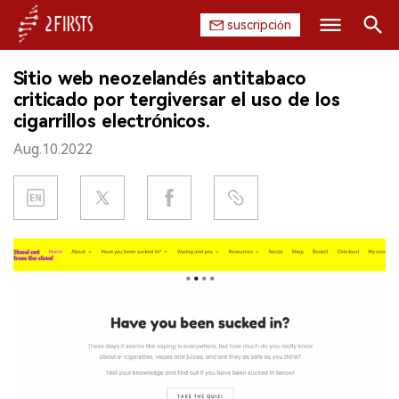
suscripción
Buscar
Sitio web neozelandés antitabaco
INICIO
criticado por tergiversar el uso de los
cigarrillos electrónicos.
EMPRESA
Aug.10.2022
PRODUCTO
REGULACIÓN
CHINA
DATOS
EXPOSICIÓN
ENTREVISTA