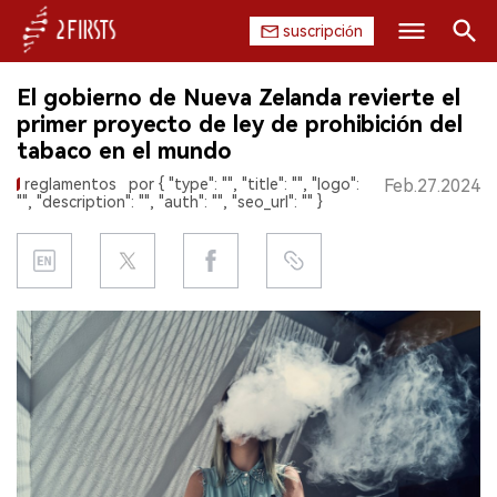
suscripción
Buscar
El gobierno de Nueva Zelanda revierte el
INICIO
primer proyecto de ley de prohibición del
tabaco en el mundo
EMPRESA
reglamentos
por { "type": "", "title": "", "logo":
Feb.27.2024
"", "description": "", "auth": "", "seo_url": "" }
PRODUCTO
REGULACIÓN
CHINA
DATOS
EXPOSICIÓN
ENTREVISTA