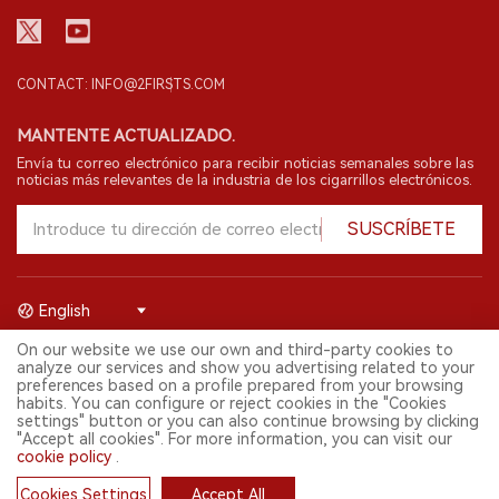
CONTACT: INFO@2FIRSTS.COM
MANTENTE ACTUALIZADO.
Envía tu correo electrónico para recibir noticias semanales sobre las
noticias más relevantes de la industria de los cigarrillos electrónicos.
SUSCRÍBETE
English
On our website we use our own and third-party cookies to
© 2026 Shenzhen 2FIRSTS Technology Co.,Ltd. Todos los derechos
analyze our services and show you advertising related to your
reservados.
preferences based on a profile prepared from your browsing
2FIRSTS solo es accesible para profesionales de la industria,
habits. You can configure or reject cookies in the "Cookies
investigadores, medios y otros profesionales. El acceso por menores
settings" button or you can also continue browsing by clicking
está prohibido.
"Accept all cookies". For more information, you can visit our
Este sitio web presta servicios a usuarios fuera del territorio chino
cookie policy
.
continental. Para usuarios en la China continental, por favor
visita
https://cn.2firsts.com
Cookies Settings
Accept All