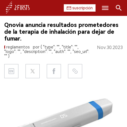
suscripción
Buscar
Qnovia anuncia resultados prometedores
INICIO
de la terapia de inhalación para dejar de
fumar.
EMPRESA
reglamentos
por { "type": "", "title": "",
Nov.30.2023
"logo": "", "description": "", "auth": "", "seo_url":
PRODUCTO
"" }
REGULACIÓN
CHINA
DATOS
EXPOSICIÓN
ENTREVISTA