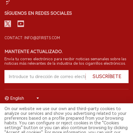
SÍGUENOS EN REDES SOCIALES
CONTACT: INFO@2FIRSTS.COM
MANTENTE ACTUALIZADO.
Envía tu correo electrónico para recibir noticias semanales sobre las
noticias más relevantes de la industria de los cigarrillos electrónicos.
SUSCRÍBETE
English
On our website we use our own and third-party cookies to
© 2026 Shenzhen 2FIRSTS Technology Co.,Ltd. Todos los derechos
analyze our services and show you advertising related to your
reservados.
preferences based on a profile prepared from your browsing
2FIRSTS solo es accesible para profesionales de la industria,
habits. You can configure or reject cookies in the "Cookies
investigadores, medios y otros profesionales. El acceso por menores
settings" button or you can also continue browsing by clicking
está prohibido.
"Accept all cookies". For more information, you can visit our