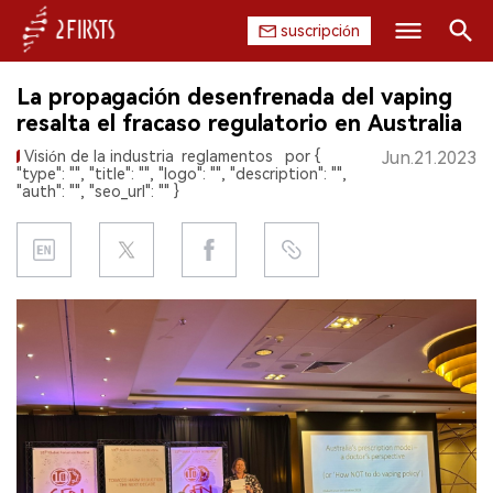
suscripción
Buscar
La propagación desenfrenada del vaping
INICIO
resalta el fracaso regulatorio en Australia
Visión de la industria
reglamentos
por {
Jun.21.2023
EMPRESA
"type": "", "title": "", "logo": "", "description": "",
"auth": "", "seo_url": "" }
PRODUCTO
REGULACIÓN
CHINA
DATOS
EXPOSICIÓN
ENTREVISTA