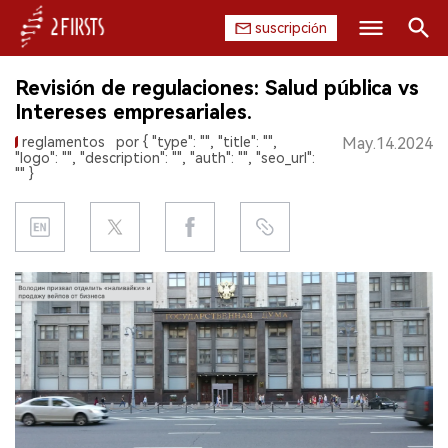
suscripción
Buscar
Revisión de regulaciones: Salud pública vs
INICIO
Intereses empresariales.
reglamentos
por { "type": "", "title": "",
May.14.2024
EMPRESA
"logo": "", "description": "", "auth": "", "seo_url":
"" }
PRODUCTO
REGULACIÓN
CHINA
DATOS
EXPOSICIÓN
ENTREVISTA