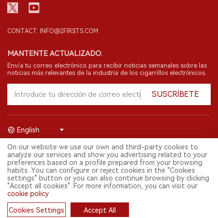
CONTACT: INFO@2FIRSTS.COM
MANTENTE ACTUALIZADO.
Envía tu correo electrónico para recibir noticias semanales sobre las
noticias más relevantes de la industria de los cigarrillos electrónicos.
SUSCRÍBETE
English
On our website we use our own and third-party cookies to
© 2026 Shenzhen 2FIRSTS Technology Co.,Ltd. Todos los derechos
analyze our services and show you advertising related to your
reservados.
preferences based on a profile prepared from your browsing
2FIRSTS solo es accesible para profesionales de la industria,
habits. You can configure or reject cookies in the "Cookies
investigadores, medios y otros profesionales. El acceso por menores
settings" button or you can also continue browsing by clicking
está prohibido.
"Accept all cookies". For more information, you can visit our
Este sitio web presta servicios a usuarios fuera del territorio chino
cookie policy
.
continental. Para usuarios en la China continental, por favor
visita
https://cn.2firsts.com
Cookies Settings
Accept All