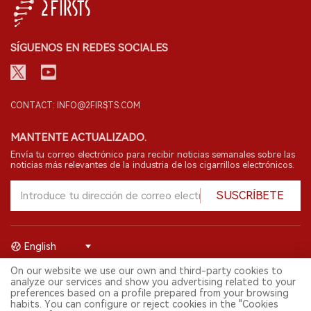
SÍGUENOS EN REDES SOCIALES
CONTACT: INFO@2FIRSTS.COM
MANTENTE ACTUALIZADO.
Envía tu correo electrónico para recibir noticias semanales sobre las
noticias más relevantes de la industria de los cigarrillos electrónicos.
SUSCRÍBETE
English
On our website we use our own and third-party cookies to
© 2026 Shenzhen 2FIRSTS Technology Co.,Ltd. Todos los derechos
analyze our services and show you advertising related to your
reservados.
preferences based on a profile prepared from your browsing
2FIRSTS solo es accesible para profesionales de la industria,
habits. You can configure or reject cookies in the "Cookies
investigadores, medios y otros profesionales. El acceso por menores