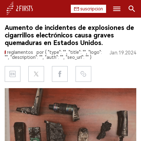
suscripción
Buscar
Aumento de incidentes de explosiones de
INICIO
cigarrillos electrónicos causa graves
quemaduras en Estados Unidos.
EMPRESA
reglamentos
por { "type": "", "title": "", "logo":
Jan.19.2024
"", "description": "", "auth": "", "seo_url": "" }
PRODUCTO
REGULACIÓN
CHINA
DATOS
EXPOSICIÓN
ENTREVISTA