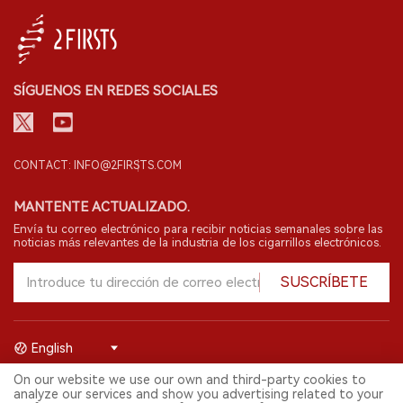
SÍGUENOS EN REDES SOCIALES
CONTACT: INFO@2FIRSTS.COM
MANTENTE ACTUALIZADO.
Envía tu correo electrónico para recibir noticias semanales sobre las
noticias más relevantes de la industria de los cigarrillos electrónicos.
SUSCRÍBETE
English
On our website we use our own and third-party cookies to
© 2026 Shenzhen 2FIRSTS Technology Co.,Ltd. Todos los derechos
analyze our services and show you advertising related to your
reservados.