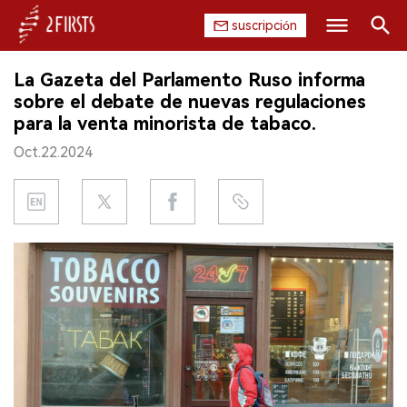
suscripción
Buscar
La Gazeta del Parlamento Ruso informa
INICIO
sobre el debate de nuevas regulaciones
para la venta minorista de tabaco.
EMPRESA
Oct.22.2024
PRODUCTO
REGULACIÓN
CHINA
DATOS
EXPOSICIÓN
ENTREVISTA