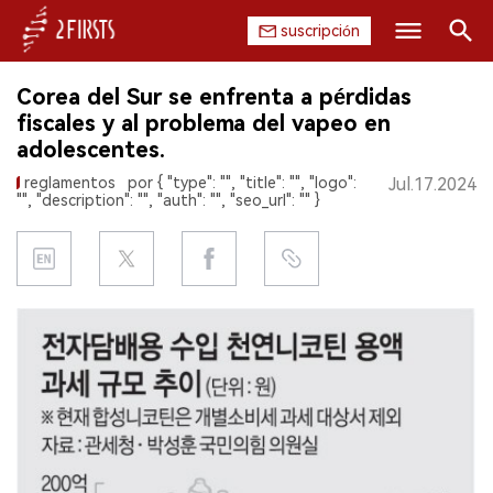
suscripción
Buscar
Corea del Sur se enfrenta a pérdidas
INICIO
fiscales y al problema del vapeo en
adolescentes.
EMPRESA
reglamentos
por { "type": "", "title": "", "logo":
Jul.17.2024
"", "description": "", "auth": "", "seo_url": "" }
PRODUCTO
REGULACIÓN
CHINA
DATOS
EXPOSICIÓN
ENTREVISTA