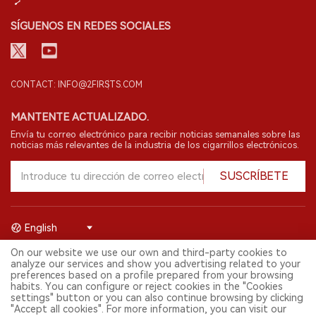
SÍGUENOS EN REDES SOCIALES
CONTACT: INFO@2FIRSTS.COM
MANTENTE ACTUALIZADO.
Envía tu correo electrónico para recibir noticias semanales sobre las
noticias más relevantes de la industria de los cigarrillos electrónicos.
SUSCRÍBETE
English
On our website we use our own and third-party cookies to
© 2026 Shenzhen 2FIRSTS Technology Co.,Ltd. Todos los derechos
analyze our services and show you advertising related to your
reservados.
preferences based on a profile prepared from your browsing
2FIRSTS solo es accesible para profesionales de la industria,
habits. You can configure or reject cookies in the "Cookies
investigadores, medios y otros profesionales. El acceso por menores
settings" button or you can also continue browsing by clicking
está prohibido.
"Accept all cookies". For more information, you can visit our
Este sitio web presta servicios a usuarios fuera del territorio chino