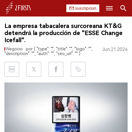
suscripción
Buscar
La empresa tabacalera surcoreana KT&G
INICIO
detendrá la producción de "ESSE Change
Icefall".
EMPRESA
Negocio
por { "type": "", "title": "", "logo": "",
Jun.21.2024
"description": "", "auth": "", "seo_url": "" }
PRODUCTO
REGULACIÓN
CHINA
DATOS
EXPOSICIÓN
ENTREVISTA