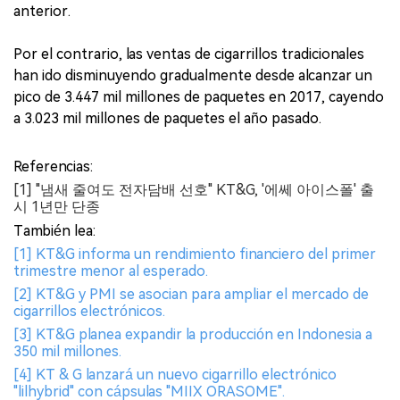
anterior.
Por el contrario, las ventas de cigarrillos tradicionales
han ido disminuyendo gradualmente desde alcanzar un
pico de 3.447 mil millones de paquetes en 2017, cayendo
a 3.023 mil millones de paquetes el año pasado.
Referencias:
[1] "냄새 줄여도 전자담배 선호" KT&G, '에쎄 아이스폴' 출
시 1년만 단종
También lea:
[1] KT&G informa un rendimiento financiero del primer
trimestre menor al esperado.
[2] KT&G y PMI se asocian para ampliar el mercado de
cigarrillos electrónicos.
[3] KT&G planea expandir la producción en Indonesia a
350 mil millones.
[4] KT & G lanzará un nuevo cigarrillo electrónico
"lilhybrid" con cápsulas "MIIX ORASOME".