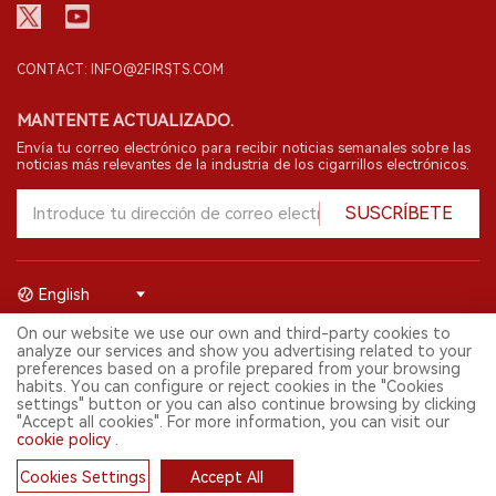
CONTACT: INFO@2FIRSTS.COM
MANTENTE ACTUALIZADO.
Envía tu correo electrónico para recibir noticias semanales sobre las
noticias más relevantes de la industria de los cigarrillos electrónicos.
SUSCRÍBETE
English
On our website we use our own and third-party cookies to
© 2026 Shenzhen 2FIRSTS Technology Co.,Ltd. Todos los derechos
analyze our services and show you advertising related to your
reservados.
preferences based on a profile prepared from your browsing
2FIRSTS solo es accesible para profesionales de la industria,
habits. You can configure or reject cookies in the "Cookies
investigadores, medios y otros profesionales. El acceso por menores
settings" button or you can also continue browsing by clicking
está prohibido.
"Accept all cookies". For more information, you can visit our
Este sitio web presta servicios a usuarios fuera del territorio chino
cookie policy
.
continental. Para usuarios en la China continental, por favor
visita
https://cn.2firsts.com
Cookies Settings
Accept All