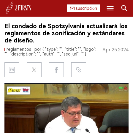
suscripción
Buscar
El condado de Spotsylvania actualizará los
INICIO
reglamentos de zonificación y estándares
de diseño.
EMPRESA
reglamentos
por { "type": "", "title": "", "logo":
Apr.25.2024
"", "description": "", "auth": "", "seo_url": "" }
PRODUCTO
REGULACIÓN
CHINA
DATOS
EXPOSICIÓN
ENTREVISTA