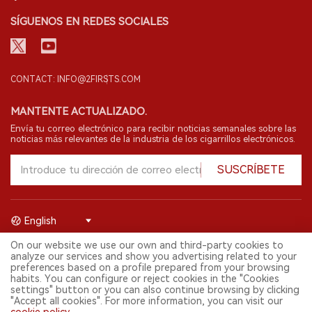
SÍGUENOS EN REDES SOCIALES
CONTACT: INFO@2FIRSTS.COM
MANTENTE ACTUALIZADO.
Envía tu correo electrónico para recibir noticias semanales sobre las
noticias más relevantes de la industria de los cigarrillos electrónicos.
SUSCRÍBETE
English
On our website we use our own and third-party cookies to
© 2026 Shenzhen 2FIRSTS Technology Co.,Ltd. Todos los derechos
analyze our services and show you advertising related to your
reservados.
preferences based on a profile prepared from your browsing
2FIRSTS solo es accesible para profesionales de la industria,
habits. You can configure or reject cookies in the "Cookies
investigadores, medios y otros profesionales. El acceso por menores
settings" button or you can also continue browsing by clicking
está prohibido.
"Accept all cookies". For more information, you can visit our
Este sitio web presta servicios a usuarios fuera del territorio chino