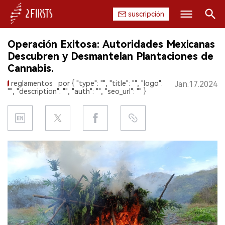
suscripción
Buscar
Operación Exitosa: Autoridades Mexicanas
INICIO
Descubren y Desmantelan Plantaciones de
Cannabis.
EMPRESA
reglamentos
por { "type": "", "title": "", "logo":
Jan.17.2024
"", "description": "", "auth": "", "seo_url": "" }
PRODUCTO
REGULACIÓN
CHINA
DATOS
EXPOSICIÓN
ENTREVISTA