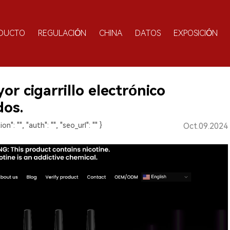
DUCTO
REGULACIÓN
CHINA
DATOS
EXPOSICIÓN
r cigarrillo electrónico
dos.
ion": "", "auth": "", "seo_url": "" }
Oct.09.2024