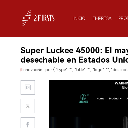
INICIO
EMPRESA
PRO
Super Luckee 45000: El mayo
desechable en Estados Uni
Innovación
por { "type": "", "title": "", "logo": "", "descript