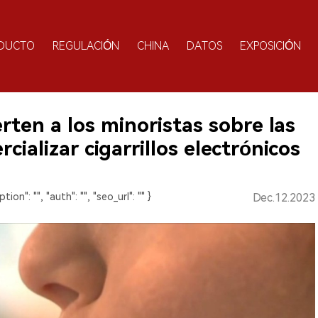
DUCTO
REGULACIÓN
CHINA
DATOS
EXPOSICIÓN
rten a los minoristas sobre las
ializar cigarrillos electrónicos
ption": "", "auth": "", "seo_url": "" }
Dec.12.2023