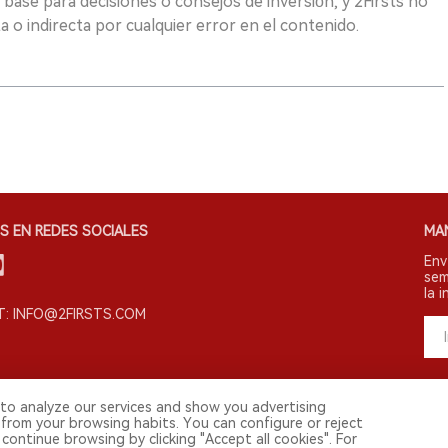
 base para decisiones o consejos de inversión, y 2Firsts no
 o indirecta por cualquier error en el contenido.
S EN REDES SOCIALES
MA
Env
sem
la i
: INFO@2FIRSTS.COM
to analyze our services and show you advertising
 from your browsing habits. You can configure or reject
continue browsing by clicking "Accept all cookies". For