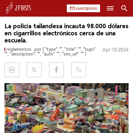
suscripción
Buscar
La policía tailandesa incauta 98.000 dólares
INICIO
en cigarrillos electrónicos cerca de una
escuela.
EMPRESA
reglamentos
por { "type": "", "title": "", "logo":
Apr.10.2024
"", "description": "", "auth": "", "seo_url": "" }
PRODUCTO
REGULACIÓN
CHINA
DATOS
EXPOSICIÓN
ENTREVISTA