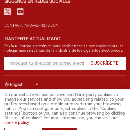
SÍGUENOS EN REDES SOCIALES
CONTACT: INFO@2FIRSTS.COM
MANTENTE ACTUALIZADO.
Envía tu correo electrónico para recibir noticias semanales sobre las
noticias más relevantes de la industria de los cigarrillos electrónicos.
SUSCRÍBETE
English
On our website we use our own and third-party cookies to
© 2026 Shenzhen 2FIRSTS Technology Co.,Ltd. Todos los derechos
analyze our services and show you advertising related to your
reservados.
preferences based on a profile prepared from your browsing
2FIRSTS solo es accesible para profesionales de la industria,
habits. You can configure or reject cookies in the "Cookies
investigadores, medios y otros profesionales. El acceso por menores
settings" button or you can also continue browsing by clicking
está prohibido.
"Accept all cookies". For more information, you can visit our
Este sitio web presta servicios a usuarios fuera del territorio chino
cookie policy
.
continental. Para usuarios en la China continental, por favor
visita
https://cn.2firsts.com