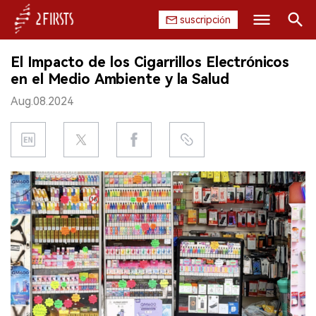
suscripción
Buscar
El Impacto de los Cigarrillos Electrónicos
INICIO
en el Medio Ambiente y la Salud
Aug.08.2024
EMPRESA
PRODUCTO
REGULACIÓN
CHINA
DATOS
EXPOSICIÓN
ENTREVISTA