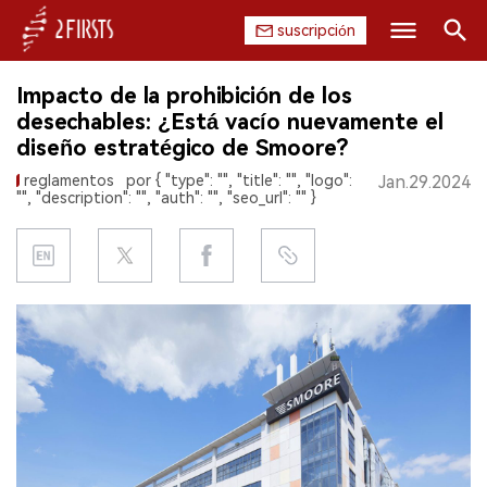
suscripción
Buscar
Impacto de la prohibición de los
INICIO
desechables: ¿Está vacío nuevamente el
diseño estratégico de Smoore?
EMPRESA
reglamentos
por { "type": "", "title": "", "logo":
Jan.29.2024
"", "description": "", "auth": "", "seo_url": "" }
PRODUCTO
REGULACIÓN
CHINA
DATOS
EXPOSICIÓN
ENTREVISTA