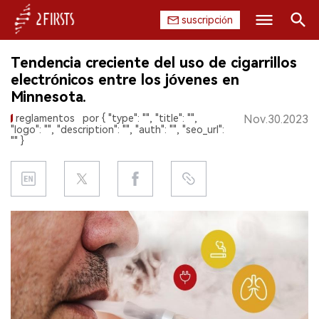
suscripción
Buscar
Tendencia creciente del uso de cigarrillos
INICIO
electrónicos entre los jóvenes en
Minnesota.
EMPRESA
reglamentos
por { "type": "", "title": "",
Nov.30.2023
"logo": "", "description": "", "auth": "", "seo_url":
PRODUCTO
"" }
REGULACIÓN
CHINA
DATOS
EXPOSICIÓN
ENTREVISTA