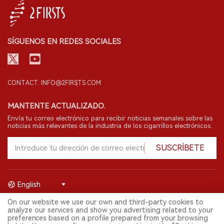
SÍGUENOS EN REDES SOCIALES
CONTACT: INFO@2FIRSTS.COM
MANTENTE ACTUALIZADO.
Envía tu correo electrónico para recibir noticias semanales sobre las
noticias más relevantes de la industria de los cigarrillos electrónicos.
SUSCRÍBETE
English
On our website we use our own and third-party cookies to
© 2026 Shenzhen 2FIRSTS Technology Co.,Ltd. Todos los derechos
analyze our services and show you advertising related to your
reservados.
preferences based on a profile prepared from your browsing
2FIRSTS solo es accesible para profesionales de la industria,