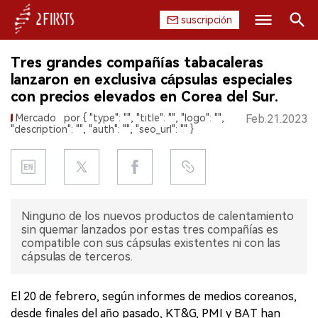
suscripción
Buscar
Tres grandes compañías tabacaleras
INICIO
lanzaron en exclusiva cápsulas especiales
con precios elevados en Corea del Sur.
EMPRESA
Mercado
por { "type": "", "title": "", "logo": "",
Feb.21.2023
"description": "", "auth": "", "seo_url": "" }
PRODUCTO
REGULACIÓN
CHINA
Ninguno de los nuevos productos de calentamiento
sin quemar lanzados por estas tres compañías es
DATOS
compatible con sus cápsulas existentes ni con las
cápsulas de terceros.
EXPOSICIÓN
El 20 de febrero, según informes de medios coreanos,
ENTREVISTA
desde finales del año pasado, KT&G, PMI y BAT han