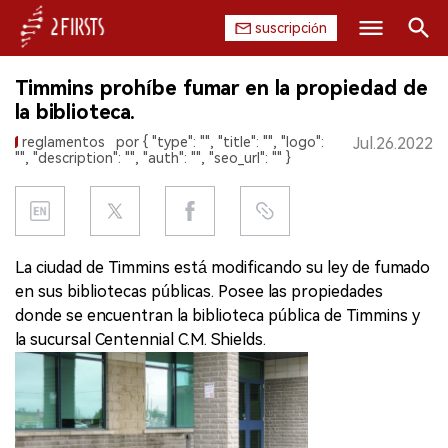
suscripción
Buscar
Timmins prohíbe fumar en la propiedad de
INICIO
la biblioteca.
reglamentos
por { "type": "", "title": "", "logo":
Jul.26.2022
EMPRESA
"", "description": "", "auth": "", "seo_url": "" }
PRODUCTO
REGULACIÓN
La ciudad de Timmins está modificando su ley de fumado
en sus bibliotecas públicas. Posee las propiedades
CHINA
donde se encuentran la biblioteca pública de Timmins y
la sucursal Centennial C.M. Shields.
DATOS
EXPOSICIÓN
ENTREVISTA