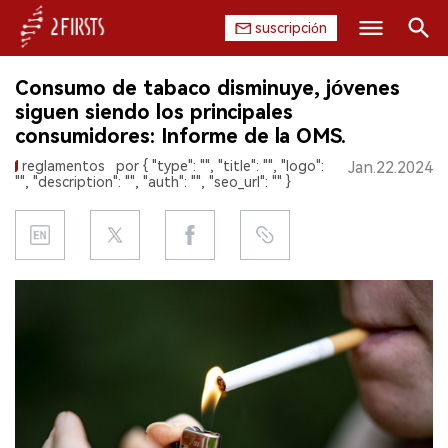
suscripción
Buscar
Consumo de tabaco disminuye, jóvenes
INICIO
siguen siendo los principales
consumidores: Informe de la OMS.
EMPRESA
reglamentos
por { "type": "", "title": "", "logo":
Jan.22.2024
"", "description": "", "auth": "", "seo_url": "" }
PRODUCTO
REGULACIÓN
CHINA
DATOS
EXPOSICIÓN
ENTREVISTA