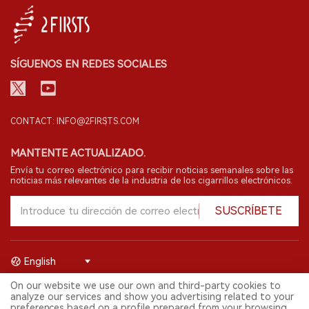
SÍGUENOS EN REDES SOCIALES
CONTACT: INFO@2FIRSTS.COM
MANTENTE ACTUALIZADO.
Envía tu correo electrónico para recibir noticias semanales sobre las
noticias más relevantes de la industria de los cigarrillos electrónicos.
SUSCRÍBETE
English
On our website we use our own and third-party cookies to
© 2026 Shenzhen 2FIRSTS Technology Co.,Ltd. Todos los derechos
analyze our services and show you advertising related to your
reservados.
preferences based on a profile prepared from your browsing