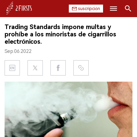
suscripción
Buscar
Trading Standards impone multas y
INICIO
prohíbe a los minoristas de cigarrillos
electrónicos.
EMPRESA
Sep.06.2022
PRODUCTO
REGULACIÓN
CHINA
DATOS
EXPOSICIÓN
ENTREVISTA