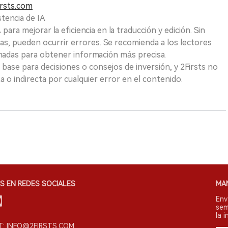
rsts.com
tencia de IA
para mejorar la eficiencia en la traducción y edición. Sin
as, pueden ocurrir errores. Se recomienda a los lectores
nadas para obtener información más precisa.
 base para decisiones o consejos de inversión, y 2Firsts no
 o indirecta por cualquier error en el contenido.
S EN REDES SOCIALES
MA
Env
sem
la i
: INFO@2FIRSTS.COM