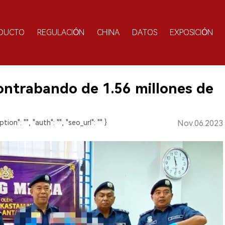
DUCTO
REGULACIÓN
CHINA
DATOS
EXPOSICIÓN
ontrabando de 1.56 millones de
ption": "", "auth": "", "seo_url": "" }
Nov.06.2023