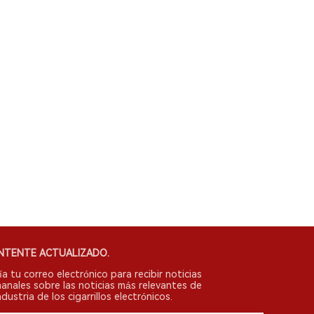
NTENTE ACTUALIZADO.
ía tu correo electrónico para recibir noticias
anales sobre las noticias más relevantes de
ndustria de los cigarrillos electrónicos.