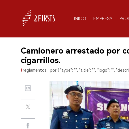
INICIO
EMPRESA
PRO
Camionero arrestado por c
cigarrillos.
reglamentos
por { "type": "", "title": "", "logo": "", "descri