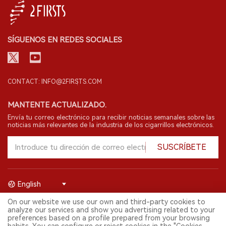
SÍGUENOS EN REDES SOCIALES
CONTACT: INFO@2FIRSTS.COM
MANTENTE ACTUALIZADO.
Envía tu correo electrónico para recibir noticias semanales sobre las
noticias más relevantes de la industria de los cigarrillos electrónicos.
SUSCRÍBETE
English
On our website we use our own and third-party cookies to
© 2026 Shenzhen 2FIRSTS Technology Co.,Ltd. Todos los derechos
analyze our services and show you advertising related to your
reservados.
preferences based on a profile prepared from your browsing
2FIRSTS solo es accesible para profesionales de la industria,