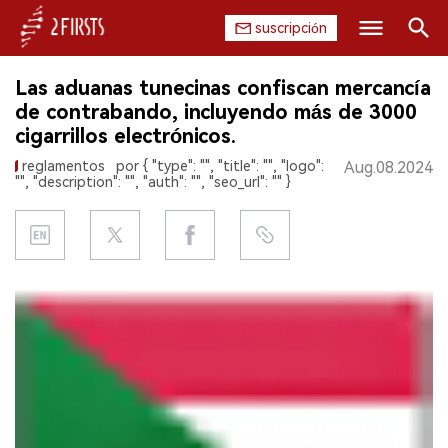
suscripción
Buscar
Las aduanas tunecinas confiscan mercancía
INICIO
de contrabando, incluyendo más de 3000
cigarrillos electrónicos.
EMPRESA
reglamentos
por { "type": "", "title": "", "logo":
Aug.08.2024
"", "description": "", "auth": "", "seo_url": "" }
PRODUCTO
REGULACIÓN
CHINA
DATOS
EXPOSICIÓN
ENTREVISTA