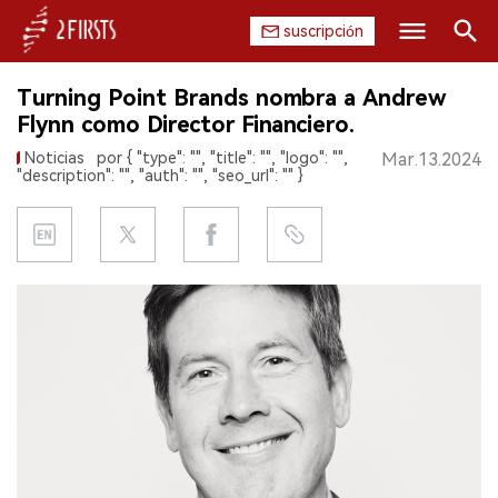
suscripción
Buscar
Turning Point Brands nombra a Andrew
INICIO
Flynn como Director Financiero.
Noticias
por { "type": "", "title": "", "logo": "",
Mar.13.2024
EMPRESA
"description": "", "auth": "", "seo_url": "" }
PRODUCTO
REGULACIÓN
CHINA
DATOS
EXPOSICIÓN
ENTREVISTA