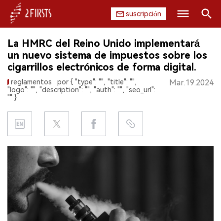
suscripción
Buscar
La HMRC del Reino Unido implementará
INICIO
un nuevo sistema de impuestos sobre los
cigarrillos electrónicos de forma digital.
EMPRESA
reglamentos
por { "type": "", "title": "",
Mar.19.2024
"logo": "", "description": "", "auth": "", "seo_url":
PRODUCTO
"" }
REGULACIÓN
CHINA
DATOS
EXPOSICIÓN
ENTREVISTA