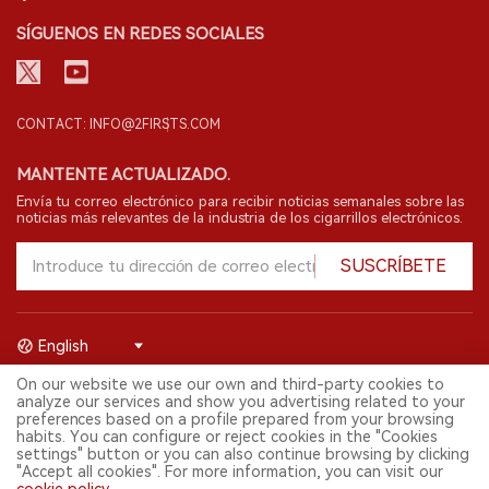
SÍGUENOS EN REDES SOCIALES
CONTACT: INFO@2FIRSTS.COM
MANTENTE ACTUALIZADO.
Envía tu correo electrónico para recibir noticias semanales sobre las
noticias más relevantes de la industria de los cigarrillos electrónicos.
SUSCRÍBETE
English
On our website we use our own and third-party cookies to
© 2026 Shenzhen 2FIRSTS Technology Co.,Ltd. Todos los derechos
analyze our services and show you advertising related to your
reservados.
preferences based on a profile prepared from your browsing
2FIRSTS solo es accesible para profesionales de la industria,
habits. You can configure or reject cookies in the "Cookies
investigadores, medios y otros profesionales. El acceso por menores
settings" button or you can also continue browsing by clicking
está prohibido.
"Accept all cookies". For more information, you can visit our
Este sitio web presta servicios a usuarios fuera del territorio chino