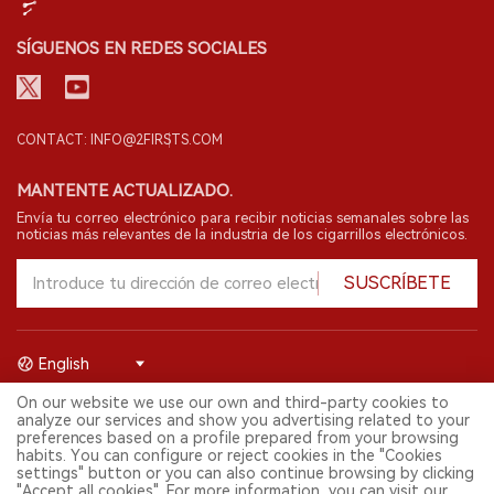
SÍGUENOS EN REDES SOCIALES
CONTACT: INFO@2FIRSTS.COM
MANTENTE ACTUALIZADO.
Envía tu correo electrónico para recibir noticias semanales sobre las
noticias más relevantes de la industria de los cigarrillos electrónicos.
SUSCRÍBETE
English
On our website we use our own and third-party cookies to
© 2026 Shenzhen 2FIRSTS Technology Co.,Ltd. Todos los derechos
analyze our services and show you advertising related to your
reservados.
preferences based on a profile prepared from your browsing
2FIRSTS solo es accesible para profesionales de la industria,
habits. You can configure or reject cookies in the "Cookies
investigadores, medios y otros profesionales. El acceso por menores
settings" button or you can also continue browsing by clicking
está prohibido.
"Accept all cookies". For more information, you can visit our