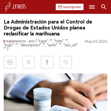
suscripción
Buscar
La Administración para el Control de
INICIO
Drogas de Estados Unidos planea
reclasificar la marihuana.
EMPRESA
reglamentos
por { "type": "", "title": "",
May.04.2024
"logo": "", "description": "", "auth": "", "seo_url":
PRODUCTO
"" }
REGULACIÓN
CHINA
DATOS
EXPOSICIÓN
ENTREVISTA