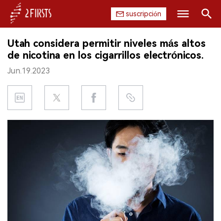
suscripción
Buscar
Utah considera permitir niveles más altos
INICIO
de nicotina en los cigarrillos electrónicos.
Jun.19.2023
EMPRESA
PRODUCTO
REGULACIÓN
CHINA
DATOS
EXPOSICIÓN
ENTREVISTA