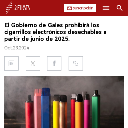
suscripción
Buscar
El Gobierno de Gales prohibirá los
INICIO
cigarrillos electrónicos desechables a
partir de junio de 2025.
EMPRESA
Oct.23.2024
PRODUCTO
REGULACIÓN
CHINA
DATOS
EXPOSICIÓN
ENTREVISTA