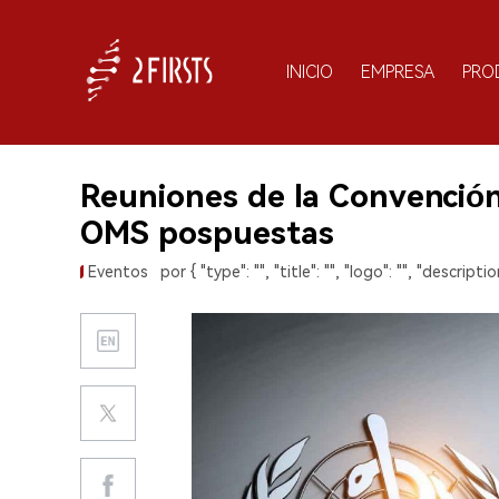
INICIO
EMPRESA
PRO
Reuniones de la Convención
OMS pospuestas
Eventos
por { "type": "", "title": "", "logo": "", "description