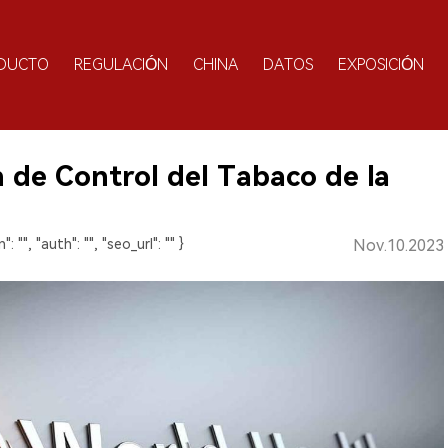
DUCTO
REGULACIÓN
CHINA
DATOS
EXPOSICIÓN
 de Control del Tabaco de la
": "", "auth": "", "seo_url": "" }
Nov.10.2023