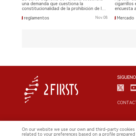
electrónicos.
calidad
una demanda que cuestiona la
cigarrillo
constitucionalidad de la prohibición de los
encuesta 
cigarrillos electrónicos y el tabaco
200,000 us
reglamentos
Nov.08
Mercado
calentado, considerada como un paso
utiliza cig
positivo para los grupos de reducción de
desechable
daños por tabaco.
SÍGUENO
CONTACT
On our website we use our own and third-party cookies 
related to your preferences based on a profile prepared