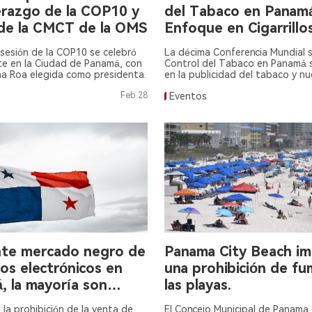
erazgo de la COP10 y
del Tabaco en Panam
e la CMCT de la OMS
Enfoque en Cigarrillo
Electrónicos
sesión de la COP10 se celebró
La décima Conferencia Mundial 
te en la Ciudad de Panamá, con
Control del Tabaco en Panamá 
ina Roa elegida como presidenta.
en la publicidad del tabaco y n
productos, especialmente los cig
Feb.28
Eventos
electrónicos.
nte mercado negro de
Panama City Beach i
llos electrónicos en
una prohibición de fu
, la mayoría son
las playas.
caciones de baja
 la prohibición de la venta de
El Concejo Municipal de Panama