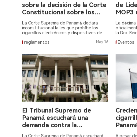
sobre la decisión de la Corte
de Lid
Constitucional sobre los
MOP3 d
cigarrillos electrónicos.
La Corte Suprema de Panamá declara
La décima 
inconstitucional la ley que prohíbe los
oficialmen
cigarrillos electrónicos y dispositivos de
la Dra. Re
vapeo, desatando un debate sobre el
reglamentos
May.16
Eventos
proceso legislativo.
El Tribunal Supremo de
Crecie
Panamá escuchará una
cigarri
demanda contra la
Panamá
prohibición de los cigarrillos
falsifi
La Corte Suprema de Panamá escuchará
A pesar de