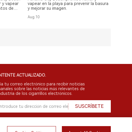
r y vapear
vapear en la playa para prevenir la basura
ntos de
y mejorar su imagen.
elle
Aug.10
NTENTE ACTUALIZADO.
ía tu correo electrónico para recibir noticias
anales sobre las noticias más relevantes de
ndustria de los cigarrillos electrónicos.
SUSCRÍBETE