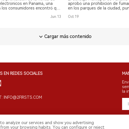
.
s electrónicos en Panamá, una
aprobó una prohibición de fuma
a los consumidores encontró que
en los parques de la ciudad, pu
uarios, o el 5% de la población,
acceso a la playa pública y el mu
Jun.13
Oct.19
arrillos electrónicos, siendo los
Russell-Fields.
s los más populares.
Cargar más contenido
S EN REDES SOCIALES
MA
Env
sem
la i
: INFO@2FIRSTS.COM
to analyze our services and show you advertising
 from your browsing habits. You can configure or reject