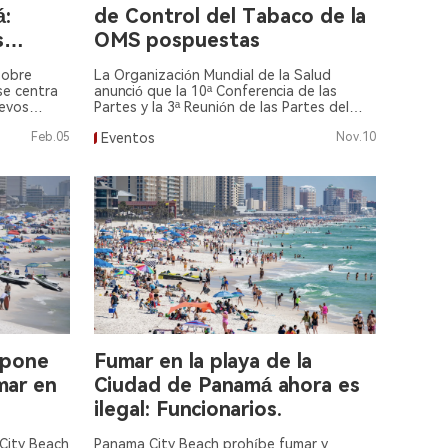
á:
de Control del Tabaco de la
s
OMS pospuestas
sobre
La Organización Mundial de la Salud
se centra
anunció que la 10ª Conferencia de las
uevos
Partes y la 3ª Reunión de las Partes del
arrillos
CMCT y el Protocolo han sido pospuestas
Feb.05
Eventos
Nov.10
hasta 2024.
mpone
Fumar en la playa de la
mar en
Ciudad de Panamá ahora es
ilegal: Funcionarios.
 City Beach
Panama City Beach prohíbe fumar y