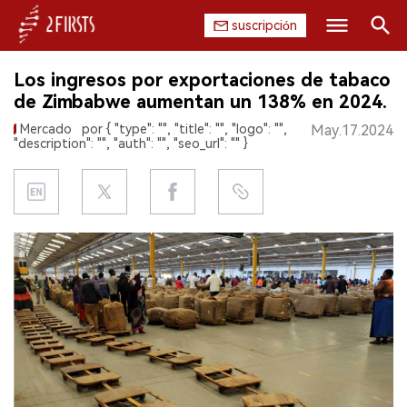
suscripción
Buscar
Los ingresos por exportaciones de tabaco
INICIO
de Zimbabwe aumentan un 138% en 2024.
Mercado
por { "type": "", "title": "", "logo": "",
May.17.2024
EMPRESA
"description": "", "auth": "", "seo_url": "" }
PRODUCTO
REGULACIÓN
CHINA
DATOS
EXPOSICIÓN
ENTREVISTA