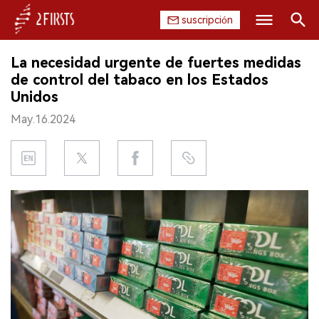
suscripción
Buscar
La necesidad urgente de fuertes medidas
INICIO
de control del tabaco en los Estados
Unidos
EMPRESA
May.16.2024
PRODUCTO
REGULACIÓN
CHINA
DATOS
EXPOSICIÓN
ENTREVISTA