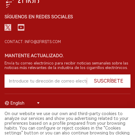
SÍGUENOS EN REDES SOCIALES
CONTACT: INFO@2FIRSTS.COM
MANTENTE ACTUALIZADO.
Envía tu correo electrónico para recibir noticias semanales sobre las
noticias más relevantes de la industria de los cigarrillos electrónicos.
SUSCRÍBETE
English
On our website we use our own and third-party cookies to
© 2026 Shenzhen 2FIRSTS Technology Co.,Ltd. Todos los derechos
analyze our services and show you advertising related to your
reservados.
preferences based on a profile prepared from your browsing
2FIRSTS solo es accesible para profesionales de la industria,
habits. You can configure or reject cookies in the "Cookies
investigadores, medios y otros profesionales. El acceso por menores
settings" button or you can also continue browsing by clicking
está prohibido.