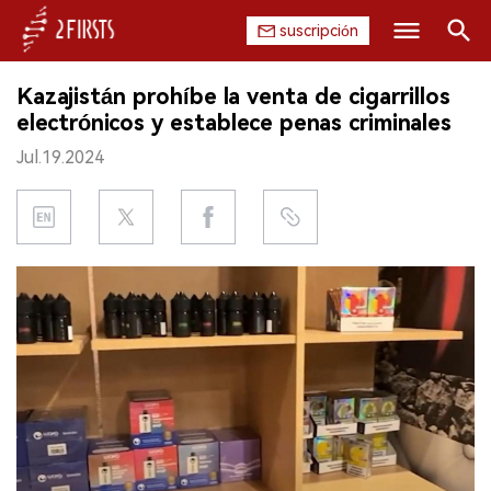
suscripción
Buscar
Kazajistán prohíbe la venta de cigarrillos
INICIO
electrónicos y establece penas criminales
Jul.19.2024
EMPRESA
PRODUCTO
REGULACIÓN
CHINA
DATOS
EXPOSICIÓN
ENTREVISTA