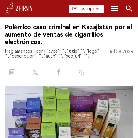
suscripción
Buscar
Polémico caso criminal en Kazajistán por el
INICIO
aumento de ventas de cigarrillos
electrónicos.
EMPRESA
reglamentos
por { "type": "", "title": "", "logo":
Jul.08.2024
"", "description": "", "auth": "", "seo_url": "" }
PRODUCTO
REGULACIÓN
CHINA
DATOS
EXPOSICIÓN
ENTREVISTA