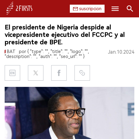
suscripción
Buscar
El presidente de Nigeria despide al
INICIO
vicepresidente ejecutivo del FCCPC y al
presidente de BPE.
EMPRESA
BAT
por { "type": "", "title": "", "logo": "",
Jan.10.2024
"description": "", "auth": "", "seo_url": "" }
PRODUCTO
REGULACIÓN
CHINA
DATOS
EXPOSICIÓN
ENTREVISTA