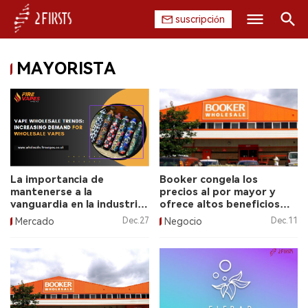
suscripción
Buscar
MAYORISTA
INICIO
EMPRESA
PRODUCTO
REGULACIÓN
La importancia de
Booker congela los
mantenerse a la
precios al por mayor y
CHINA
vanguardia en la industria
ofrece altos beneficios
de los cigarrillos
para los minoristas.
Mercado
Dec.27
Negocio
Dec.11
electrónicos.
DATOS
EXPOSICIÓN
ENTREVISTA