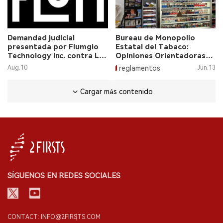
Demandad judicial
Bureau de Monopolio
presentada por Flumgio
Estatal del Tabaco:
Technology Inc. contra La
Opiniones Orientadoras
Carbonella Wholesale.
sobre la Distribución de
Aug.10
reglamentos
Jun.13
Empresas Mayoristas de
Cigarrillos Electrónicos.
Cargar más contenido
SÍGUENOS EN REDES SOCIALES
CONTACT: INFO@2FIRSTS.COM