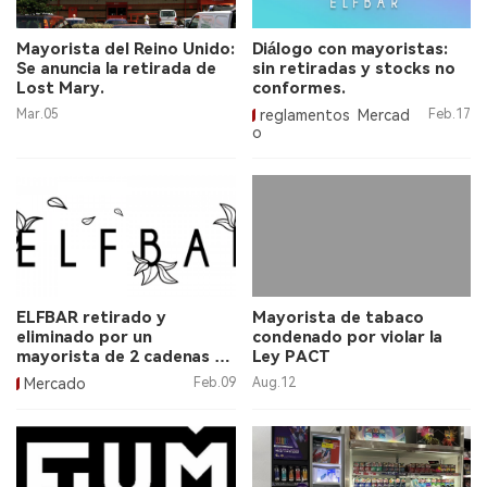
Mayorista del Reino Unido:
Diálogo con mayoristas:
Se anuncia la retirada de
sin retiradas y stocks no
Lost Mary.
conformes.
Mar.05
reglamentos
Mercad
Feb.17
o
ELFBAR retirado y
Mayorista de tabaco
eliminado por un
condenado por violar la
mayorista de 2 cadenas de
Ley PACT
supermercados
Mercado
Feb.09
Aug.12
adicionales.