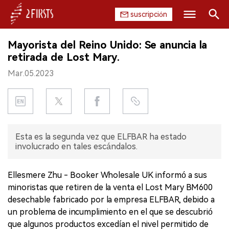
suscripción
Buscar
Mayorista del Reino Unido: Se anuncia la
INICIO
retirada de Lost Mary.
Mar.05.2023
EMPRESA
PRODUCTO
REGULACIÓN
Esta es la segunda vez que ELFBAR ha estado
involucrado en tales escándalos.
CHINA
DATOS
Ellesmere Zhu - Booker Wholesale UK informó a sus
minoristas que retiren de la venta el Lost Mary BM600
EXPOSICIÓN
desechable fabricado por la empresa ELFBAR, debido a
un problema de incumplimiento en el que se descubrió
ENTREVISTA
que algunos productos excedían el nivel permitido de