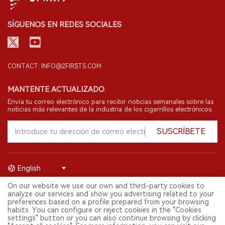
SÍGUENOS EN REDES SOCIALES
CONTACT: INFO@2FIRSTS.COM
MANTENTE ACTUALIZADO.
Envía tu correo electrónico para recibir noticias semanales sobre las
noticias más relevantes de la industria de los cigarrillos electrónicos.
SUSCRÍBETE
English
On our website we use our own and third-party cookies to
© 2026 Shenzhen 2FIRSTS Technology Co.,Ltd. Todos los derechos
analyze our services and show you advertising related to your
reservados.
preferences based on a profile prepared from your browsing
2FIRSTS solo es accesible para profesionales de la industria,
habits. You can configure or reject cookies in the "Cookies
investigadores, medios y otros profesionales. El acceso por menores
settings" button or you can also continue browsing by clicking
está prohibido.