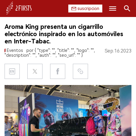
suscripción
Buscar
Aroma King presenta un cigarrillo
INICIO
electrónico inspirado en los automóviles
en Inter-Tabac.
EMPRESA
Eventos
por { "type": "", "title": "", "logo": "",
Sep.16.2023
"description": "", "auth": "", "seo_url": "" }
PRODUCTO
REGULACIÓN
CHINA
DATOS
EXPOSICIÓN
ENTREVISTA