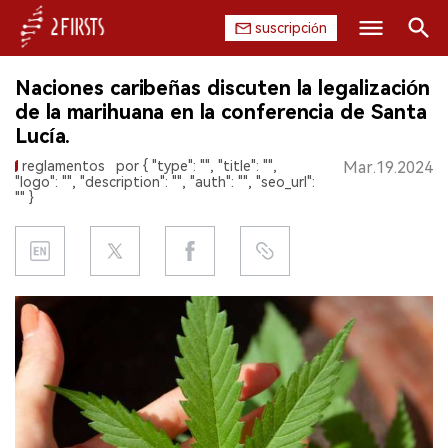
suscripción
Buscar
Naciones caribeñas discuten la legalización
INICIO
de la marihuana en la conferencia de Santa
Lucía.
EMPRESA
reglamentos
por { "type": "", "title": "",
Mar.19.2024
"logo": "", "description": "", "auth": "", "seo_url":
PRODUCTO
"" }
REGULACIÓN
CHINA
DATOS
EXPOSICIÓN
ENTREVISTA